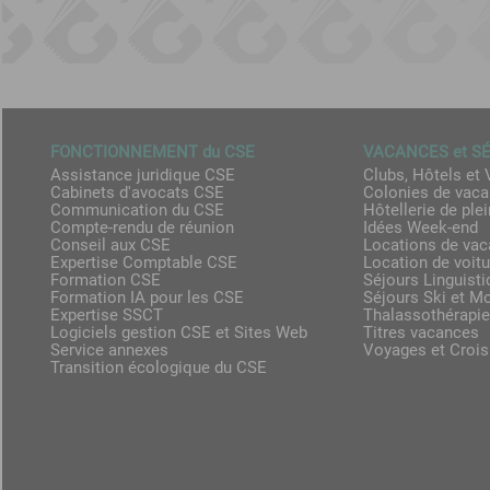
FONCTIONNEMENT du CSE
VACANCES et S
Assistance juridique CSE
Clubs, Hôtels et 
Cabinets d'avocats CSE
Colonies de vac
Communication du CSE
Hôtellerie de plei
Compte-rendu de réunion
Idées Week-end
Conseil aux CSE
Locations de va
Expertise Comptable CSE
Location de voit
Formation CSE
Séjours Linguist
Formation IA pour les CSE
Séjours Ski et M
Expertise SSCT
Thalassothérapie
Logiciels gestion CSE et Sites Web
Titres vacances
Service annexes
Voyages et Crois
Transition écologique du CSE