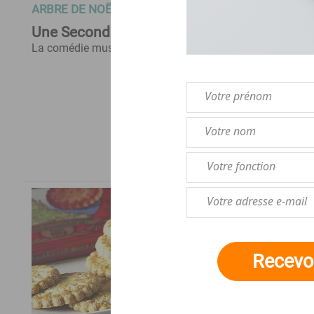
ARBRE DE NOËL CSE
C
Une Seconde Avant Noël
E
La comédie musicale
La
Recevoi