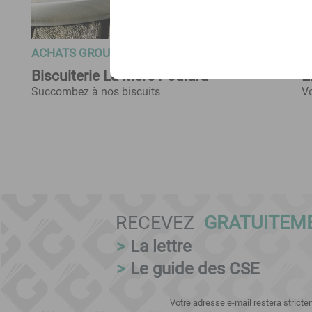
ACHATS GROUPÉS CSE
A
Biscuiterie La Mère Poulard
E
Succombez à nos biscuits
Vo
RECEVEZ
GRATUITEM
>
La lettre
>
Le guide des CSE
Votre adresse e-mail restera strict