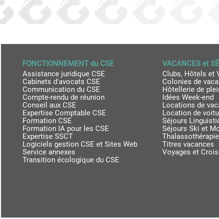
FONCTIONNEMENT du CSE
VACANCES et S
Assistance juridique CSE
Clubs, Hôtels et 
Cabinets d'avocats CSE
Colonies de vac
Communication du CSE
Hôtellerie de plei
Compte-rendu de réunion
Idées Week-end
Conseil aux CSE
Locations de va
Expertise Comptable CSE
Location de voit
Formation CSE
Séjours Linguist
Formation IA pour les CSE
Séjours Ski et M
Expertise SSCT
Thalassothérapie
Logiciels gestion CSE et Sites Web
Titres vacances
Service annexes
Voyages et Crois
Transition écologique du CSE