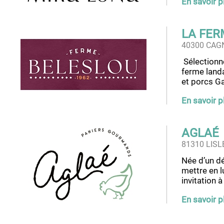
En savoir p
LA FER
40300 CAG
Sélectionné
ferme landa
et porcs Ga
En savoir p
AGLAÉ
81310 LISL
Née d’un dé
mettre en l
invitation à
En savoir p