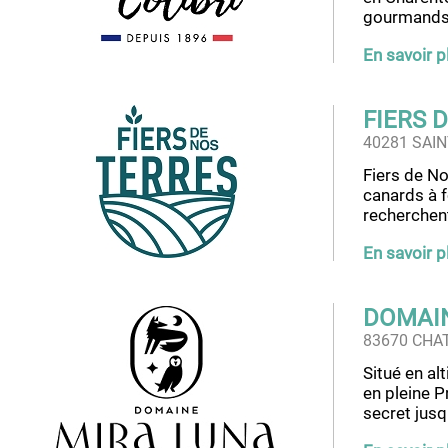
gourmands 
En savoir p
FIERS 
40281 SAI
Fiers de No
canards à f
recherchent
En savoir p
DOMAIN
83670 CHA
Situé en al
en pleine P
secret jusq