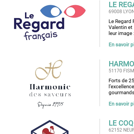
LE REG
69008 LYO
Le Regard F
Valentin et
leur image 
En savoir p
HARMON
51170 FIS
Forts de 2
l’excellenc
gourmands 
En savoir p
LE CO
62152 NEU