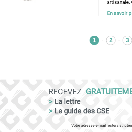
artisanale. 
En savoir p
1
-
2
-
3
RECEVEZ
GRATUITEM
>
La lettre
>
Le guide des CSE
Votre adresse e-mail restera strict