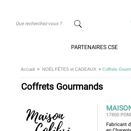
-
PARTENAIRES CSE
>
>
Accueil
NOËL FÊTES et CADEAUX
Coffrets Gour
Coffrets Gourmands
MAISON
17800 PON
Fabricant 
en Charent