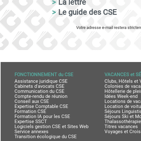
>
La lettre
>
Le guide des CSE
Votre adresse e-mail restera strict
FONCTIONNEMENT du CSE
VACANCES et S
Assistance juridique CSE
Clubs, Hôtels et 
Cabinets d'avocats CSE
Colonies de vac
Communication du CSE
Hôtellerie de plei
Compte-rendu de réunion
Idées Week-end
Conseil aux CSE
Locations de va
Expertise Comptable CSE
Location de voit
Formation CSE
Séjours Linguist
Formation IA pour les CSE
Séjours Ski et M
Expertise SSCT
Thalassothérapie
Logiciels gestion CSE et Sites Web
Titres vacances
Service annexes
Voyages et Crois
Transition écologique du CSE