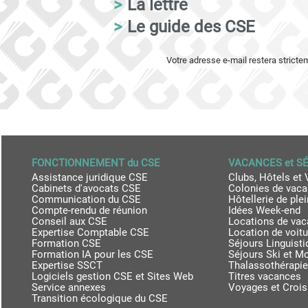
>
La lettre
>
Le guide des CSE
Votre adresse e-mail restera strict
FONCTIONNEMENT du CSE
VACANCES et S
Assistance juridique CSE
Clubs, Hôtels et 
Cabinets d'avocats CSE
Colonies de vac
Communication du CSE
Hôtellerie de plei
Compte-rendu de réunion
Idées Week-end
Conseil aux CSE
Locations de va
Expertise Comptable CSE
Location de voit
Formation CSE
Séjours Linguist
Formation IA pour les CSE
Séjours Ski et M
Expertise SSCT
Thalassothérapie
Logiciels gestion CSE et Sites Web
Titres vacances
Service annexes
Voyages et Crois
Transition écologique du CSE