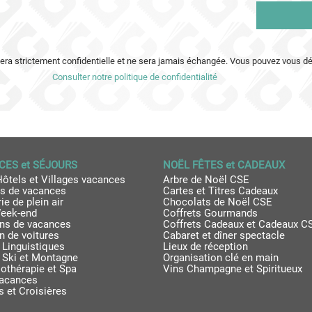
tera strictement confidentielle et ne sera jamais échangée. Vous pouvez vous d
Consulter notre politique de confidentialité
ES et SÉJOURS
NOËL FÊTES et CADEAUX
Hôtels et Villages vacances
Arbre de Noël CSE
s de vacances
Cartes et Titres Cadeaux
ie de plein air
Chocolats de Noël CSE
Week-end
Coffrets Gourmands
ns de vacances
Coffrets Cadeaux et Cadeaux C
n de voitures
Cabaret et dîner spectacle
 Linguistiques
Lieux de réception
 Ski et Montagne
Organisation clé en main
othérapie et Spa
Vins Champagne et Spiritueux
vacances
 et Croisières