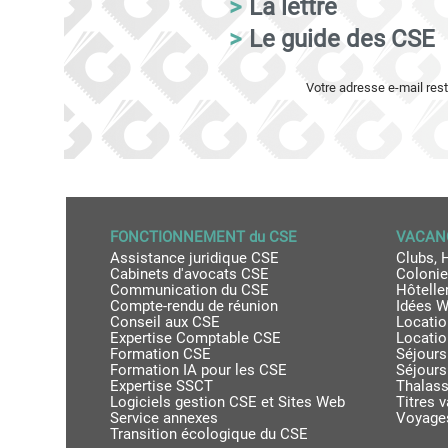
>
La lettre
>
Le guide des CSE
Votre adresse e-mail res
FONCTIONNEMENT du CSE
VACANC
Assistance juridique CSE
Clubs, 
Cabinets d'avocats CSE
Colonie
Communication du CSE
Hôteller
Compte-rendu de réunion
Idées 
Conseil aux CSE
Locatio
Expertise Comptable CSE
Locatio
Formation CSE
Séjours
Formation IA pour les CSE
Séjours
Expertise SSCT
Thalass
Logiciels gestion CSE et Sites Web
Titres 
Service annexes
Voyages
Transition écologique du CSE