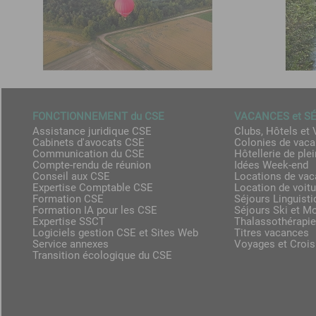
FONCTIONNEMENT du CSE
VACANCES et S
Assistance juridique CSE
Clubs, Hôtels et 
Cabinets d'avocats CSE
Colonies de vac
Communication du CSE
Hôtellerie de plei
Compte-rendu de réunion
Idées Week-end
Conseil aux CSE
Locations de va
Expertise Comptable CSE
Location de voit
Formation CSE
Séjours Linguist
Formation IA pour les CSE
Séjours Ski et M
Expertise SSCT
Thalassothérapie
Logiciels gestion CSE et Sites Web
Titres vacances
Service annexes
Voyages et Crois
Transition écologique du CSE