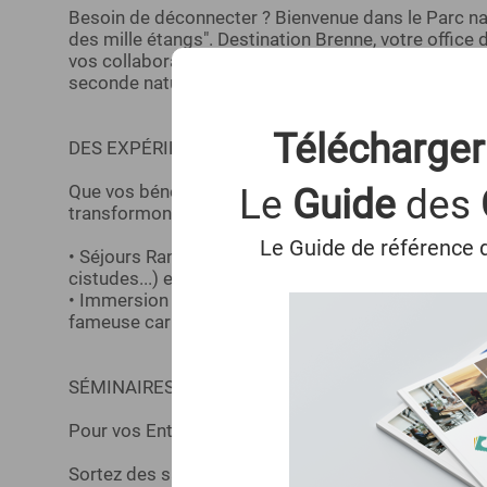
Besoin de déconnecter ? Bienvenue dans le Parc natu
des mille étangs". Destination Brenne, votre office 
vos collaborateurs des expériences sur-mesure où la 
seconde nature.
Télécharger
DES EXPÉRIENCES POUR TOUS
Que vos bénéficiaires soient randonneurs du dimanc
Le
Guide
des
transformons le paysage en terrain de jeu.
Le Guide de référence d
• Séjours Rando & Vélo : Des itinéraires au cœur de
cistudes...) et des paysages changeants
• Immersion Patrimoine : Entre abbayes millénaires
fameuse carpe de Brenne !)
SÉMINAIRES "HORS CADRE"
Pour vos Entreprises : Un Séminaire "Hors Cadre"
Sortez des salles de réunion classiques et offrez 