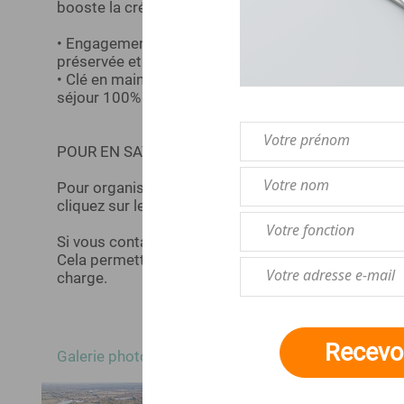
booste la créativité et la cohésion avec nos activit
• Engagement Durable : Valorisez votre démarche R
préservée et un tourisme responsable
• Clé en main : Nous gérons l'hébergement, la resta
séjour 100% sérénité
POUR EN SAVOIR PLUS
Pour organiser votre séjour sur mesure, réserver un
cliquez sur le bouton orange à droite de cette page
Si vous contactez l'organisme par téléphone, ind
Cela permettra d'identifier immédiatement votre de
charge.
Recevoi
Galerie photos