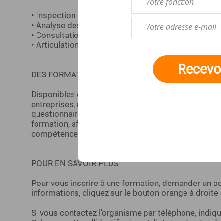
• Inspection des locaux
• Analyse des risques psychosociaux
• Consultation sur les projets impactant les conditi
• Articulation avec les obligations de l'employeur
Recevoi
DES FORMATIONS FLEXIBLES ET PERSONNALISÉ
Disponibles en présentiel comme en distanciel, en f
entreprises, nos formations sont financées par le
questionnaire préalable. Qualyz s'engage égalem
formation, afin que chaque élu ou responsable puis
compétences avec confiance et efficacité.
POUR EN SAVOIR PLUS
Pour vous inscrire à une formation, demander un
informations, cliquez sur le bouton orange à droite
Si vous contactez l'organisme par téléphone, ind