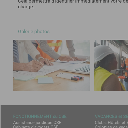
Cela permettra d'identifier immédiatement votre de
charge.
Galerie photos
FONCTIONNEMENT du CSE
VACANCES et S
Assistance juridique CSE
Clubs, Hôtels et 
Cabinets d'avocats CSE
Colonies de vac