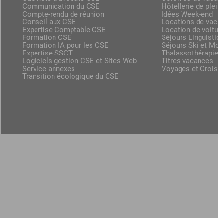
Communication du CSE
Hôtellerie de plei
Compte-rendu de réunion
Idées Week-end
Conseil aux CSE
Locations de va
Expertise Comptable CSE
Location de voit
Formation CSE
Séjours Linguist
Formation IA pour les CSE
Séjours Ski et M
Expertise SSCT
Thalassothérapie
Logiciels gestion CSE et Sites Web
Titres vacances
Service annexes
Voyages et Crois
Transition écologique du CSE