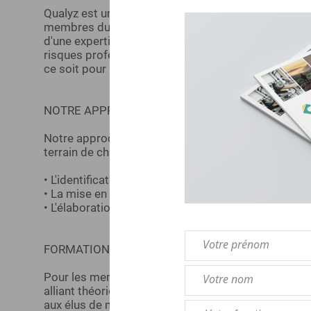
Qualyz est un organisme de formation spécialisé
membres du CSE sur les enjeux de Santé, Sécurité e
d'une expertise reconnue et de formateurs expérime
risques professionnels et le respect du cadre légal
ce soit pour les directions d'entreprise ou pour les
NOTRE APPROCHE DE L'EXPERTISE SSCT
Notre approche de l'expertise SSCT repose sur une
terrain de chaque organisation. Nous accompagnons
• L'identification et l'évaluation de leurs risques pr
• La mise en conformité de leurs pratiques
• L'élaboration de plans de prévention concrets et a
FORMATIONS AGRÉÉES POUR LES ÉLUS
Pour les membres du CSE et de la CSSCT, Qualyz d
alliant théorie juridique et mises en situation pr
aux élus de maîtriser pleinement leurs prérogative