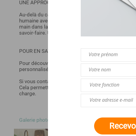
UNE APPROCHE ENGAGÉE
Au-delà du cadeau gourmand, nous défendons une 
humaine avec des produits aux compositions simple
main dans la main avec des producteurs passionnés,
savoir-faire. Une manière d'offrir des cadeaux à la 
POUR EN SAVOIR PLUS
Pour découvrir nos coffrets, commander pour votre
personnalisée, cliquez sur le bouton orange à droit
Si vous contactez l'organisme par téléphone, ind
Cela permettra d'identifier immédiatement votre de
charge.
Galerie photos
Recevoi