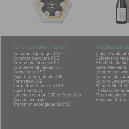
FONCTIONNEMENT du CSE
VACANCES et S
Assistance juridique CSE
Clubs, Hôtels et 
Cabinets d'avocats CSE
Colonies de vac
Communication du CSE
Hôtellerie de plei
Compte-rendu de réunion
Idées Week-end
Conseil aux CSE
Locations de va
Expertise Comptable CSE
Location de voit
Formation CSE
Séjours Linguist
Formation IA pour les CSE
Séjours Ski et M
Expertise SSCT
Thalassothérapie
Logiciels gestion CSE et Sites Web
Titres vacances
Service annexes
Voyages et Crois
Transition écologique du CSE