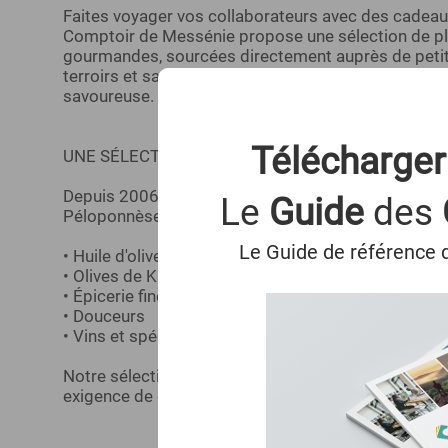
Faites voyager vos collaborateurs avec des cadeaux 
Comptoir de Messénie propose une sélection de plu
gourmandes, sourcées directement auprès de petits
terroirs et savoir-faire, chaque coffret invite à dé
savoureuse.
Télécharger
UNE SÉLECTION D'EXCEPTION
Depuis 2006, nous parcourons le pays pour déniche
Le
Guide
des
Péloponnèse aux Cyclades, en passant par la Crète, 
Le Guide de référence d
• Huile d'olive
• Olives de Kalamata
• Épicerie fine
• Douceurs
• Vins et spécialités emblématiques
Notre sélection met à l'honneur la richesse des r
exigence de qualité et de goût.