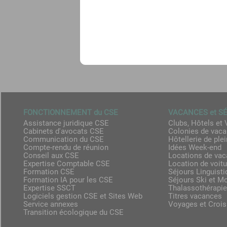
FONCTIONNEMENT du CSE
VACANCES et S
Assistance juridique CSE
Clubs, Hôtels et 
Cabinets d'avocats CSE
Colonies de vac
Communication du CSE
Hôtellerie de plei
Compte-rendu de réunion
Idées Week-end
Conseil aux CSE
Locations de va
Expertise Comptable CSE
Location de voit
Formation CSE
Séjours Linguist
Formation IA pour les CSE
Séjours Ski et M
Expertise SSCT
Thalassothérapie
Logiciels gestion CSE et Sites Web
Titres vacances
Service annexes
Voyages et Crois
Transition écologique du CSE