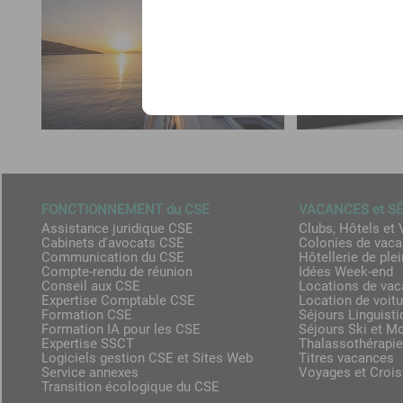
FONCTIONNEMENT du CSE
VACANCES et S
Assistance juridique CSE
Clubs, Hôtels et 
Cabinets d'avocats CSE
Colonies de vac
Communication du CSE
Hôtellerie de plei
Compte-rendu de réunion
Idées Week-end
Conseil aux CSE
Locations de va
Expertise Comptable CSE
Location de voit
Formation CSE
Séjours Linguist
Formation IA pour les CSE
Séjours Ski et M
Expertise SSCT
Thalassothérapie
Logiciels gestion CSE et Sites Web
Titres vacances
Service annexes
Voyages et Crois
Transition écologique du CSE