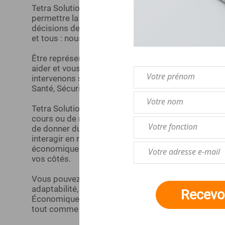
Tetra Solutions vous apporte plus de 20 ans d’exp
permettre la prise en compte des intérêts de tous l
décisions de votre Direction ainsi que l’amélioratio
et tous : nous sommes experts des CSE, du dialogue
Être représentant du personnel est un métier à par
aider et vous accompagner à le réaliser de manière
intervenons sur toutes les thématiques économique
Santé, Sécurité et Conditions de Travail (SSCT).
Tetra Solutions propose des missions d'assistan
cours ou de manière ponctuelle qui permettront au
de donner du sens à vos prérogatives. Réaliser un or
interagir en réunion plénière du CSE, rendre des av
économiques, sociaux et SSCT, comprendre les proj
vos côtés.
Vous pouvez nous solliciter à tout moment : nous v
adaptabilité, rigueur, confidentialité et opérationn
Recevoi
Économiques Sociales et Environnementales (BDESE
tout comme les documents de votre Direction et sa