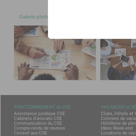
Galerie photos
FONCTIONNEMENT du CSE
VACANCES et S
Assistance juridique CSE
Clubs, Hôtels et 
Cabinets d'avocats CSE
Colonies de vac
Communication du CSE
Hôtellerie de plei
Compte-rendu de réunion
Idées Week-end
Conseil aux CSE
Locations de va