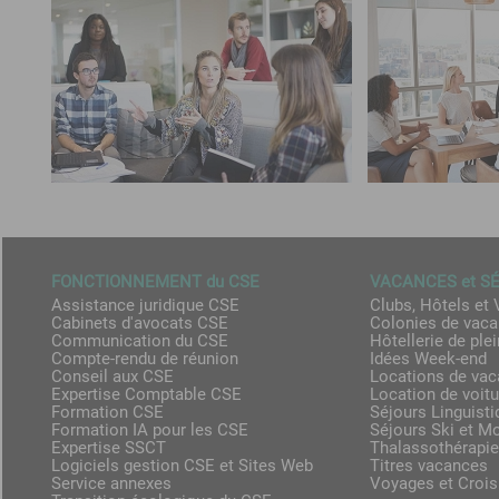
FONCTIONNEMENT du CSE
VACANCES et S
Assistance juridique CSE
Clubs, Hôtels et 
Cabinets d'avocats CSE
Colonies de vac
Communication du CSE
Hôtellerie de plei
Compte-rendu de réunion
Idées Week-end
Conseil aux CSE
Locations de va
Expertise Comptable CSE
Location de voit
Formation CSE
Séjours Linguist
Formation IA pour les CSE
Séjours Ski et M
Expertise SSCT
Thalassothérapie
Logiciels gestion CSE et Sites Web
Titres vacances
Service annexes
Voyages et Crois