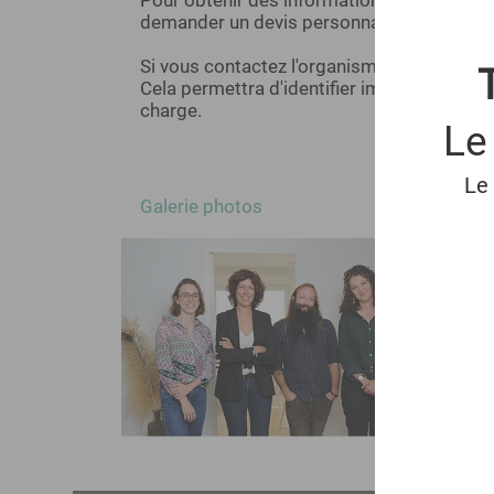
Pour obtenir des informations sur nos pre
demander un devis personnalisé, cliquez su
Si vous contactez l'organisme par téléph
Cela permettra d'identifier immédiatement
charge.
Le
Le
Galerie photos