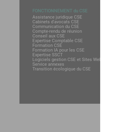
FONCTIONNEMENT du CSE
VACANC
Assistance juridique CSE
Clubs, 
Cabinets d'avocats CSE
Colonie
Communication du CSE
Hôteller
Compte-rendu de réunion
Idées 
Conseil aux CSE
Locatio
Expertise Comptable CSE
Locatio
Formation CSE
Séjours
Formation IA pour les CSE
Séjours
Expertise SSCT
Thalass
Logiciels gestion CSE et Sites Web
Titres 
Service annexes
Voyages
Transition écologique du CSE