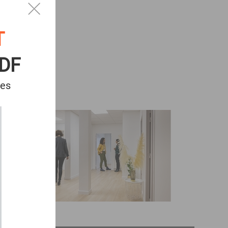
T
PDF
res