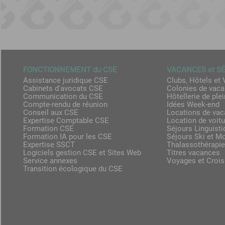
FONCTIONNEMENT du CSE
VACANCES et S
Assistance juridique CSE
Clubs, Hôtels et 
Cabinets d'avocats CSE
Colonies de vac
Communication du CSE
Hôtellerie de plei
Compte-rendu de réunion
Idées Week-end
Conseil aux CSE
Locations de va
Expertise Comptable CSE
Location de voit
Formation CSE
Séjours Linguist
Formation IA pour les CSE
Séjours Ski et M
Expertise SSCT
Thalassothérapie
Logiciels gestion CSE et Sites Web
Titres vacances
Service annexes
Voyages et Crois
Transition écologique du CSE