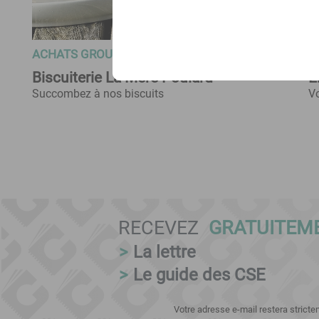
ACHATS GROUPÉS CSE
A
Biscuiterie La Mère Poulard
E
Succombez à nos biscuits
Vo
RECEVEZ
GRATUITEM
>
La lettre
>
Le guide des CSE
Votre adresse e-mail restera strict