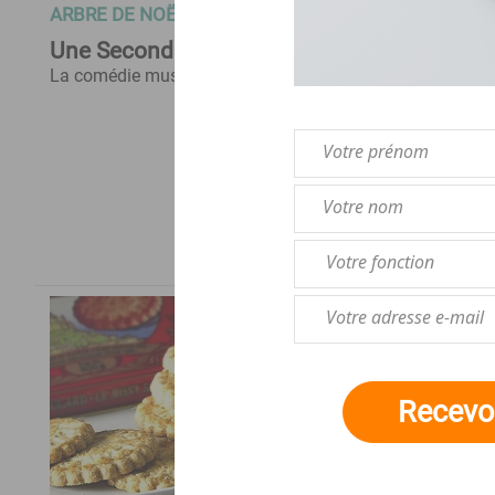
ARBRE DE NOËL CSE
C
Une Seconde Avant Noël
E
La comédie musicale
La
Recevoi